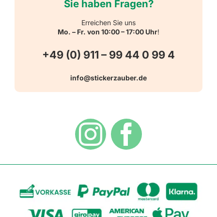
Sie haben Fragen?
Schulbedarf
Kontakt
Erreichen Sie uns
Mo. – Fr. von 10:00 – 17:00 Uhr
!
Schlüsselanhänger
FAQ
+49 (0) 911 – 99 44 0 99 4
Warn-, Gebots-, Verbots- und
info@stickerzauber.de
Versandarten
Hinweisaufkleber
Hygiene
Zahlungsarten
Dekoration
Widerrufsbelehrung
Vertrag widerrufen
AGB