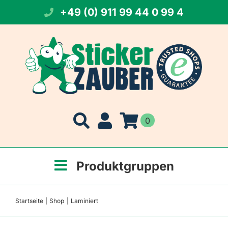
Zum
+49 (0) 911 99 44 0 99 4
Inhalt
springen
0
Produktgruppen
Startseite
Shop
Laminiert