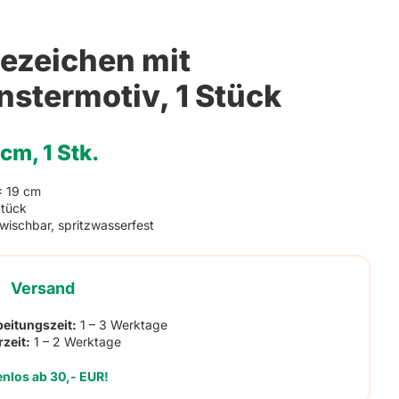
ger
saufkleber
ezeichen mit
stermotiv, 1 Stück
cm, 1 Stk.
x 19 cm
Stück
wischbar, spritzwasserfest
Versand
beitungszeit:
1 – 3 Werktage
rzeit:
1 – 2 Werktage
enlos ab 30,- EUR!