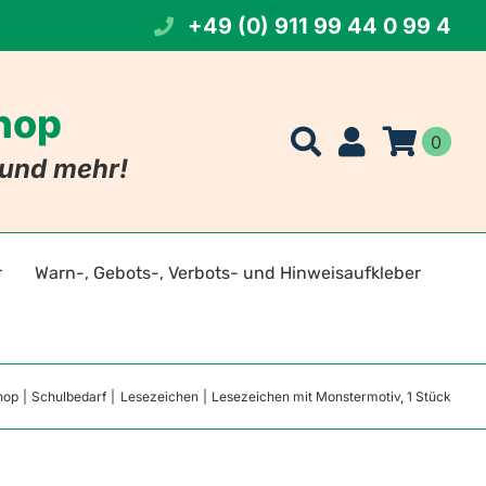
+49 (0) 911 99 44 0 99 4
Shop
0
t und mehr!
r
Warn-, Gebots-, Verbots- und Hinweisaufkleber
t Namen
eichen
hop
Schulbedarf
Lesezeichen
Lesezeichen mit Monstermotiv, 1 Stück
 Foto
szeichen
tszeichen