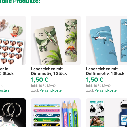
tolle Produkte:
er in
Lesezeichen mit
Lesezeichen mit
5 Stück
Dinomotiv, 1 Stück
Delfinmotiv, 1 Stück
1,50
€
1,50
€
t.
inkl. 19 % MwSt.
inkl. 19 % MwSt.
osten
zzgl.
Versandkosten
zzgl.
Versandkosten