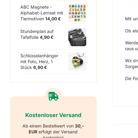
ABC Magnete -
Alphabet-Lernset mit
Mit u
Tiermotiven
14,00
€
Ob al
Stundenplan auf
Tafelfolie
4,90
€
Werd
raus u
Schlüsselanhänger
Wir d
mit Foto, Herz, 1
Sorgen
Stück
6,90
€
Die Fa
Kostenloser Versand
Ab einem Bestellwert von
30,-
EUR
erfolgt der Versand
kostenlos!