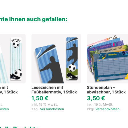
te Ihnen auch gefallen:
 mit
Lesezeichen mit
Stundenplan –
, 1 Stück
Fußballermotiv, 1 Stück
abwischbar, 1 Stück
1,50
€
3,50
€
t.
inkl. 19 % MwSt.
inkl. 19 % MwSt.
osten
zzgl.
Versandkosten
zzgl.
Versandkosten