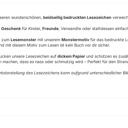
nseren wunderschönen,
beidseitig bedruckten Lesezeichen
verwechs
s
Geschenk
für Kinder,
Freunde
, Verwandte oder stattdessen einfach 
e zum
Lesemonster
mit unserem
Monstermotiv
für das bedruckte L
nd mit diesem Motiv zum Lesen ist kein Buch vor dir sicher.
rucken unsere Lesezeichen auf
dickem Papier
und schützen es zusät
 machen, dass es nass oder schmutzig wird – Perfekt für den Strand
rbdarstellung des Lesezeichens kann aufgrund unterschiedlicher Bi