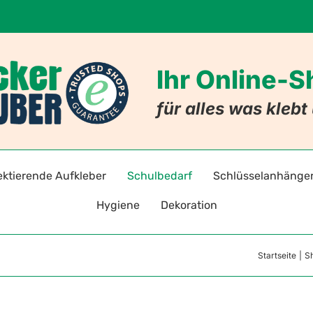
Ihr Online-
für alles was kleb
ektierende Aufkleber
Schulbedarf
Schlüsselanhänge
Hygiene
Dekoration
adreflektoren selbstklebend
Stift- und Heftaufkleber
Schlüsselanhänger mi
Warnz
Startseite
S
Hygieneaufkleber & -hinweise
Badezimmer
ten
toraufkleber für Kleidung
Stundenpläne
Schlüsselanhänger mit
Gebot
Hygiene-Schutzprodukte
Nachleuchtende Aufkleber
Lesezeichen
Allergie-Anhänger
Verbo