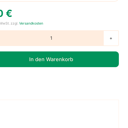
50
€
 MwSt.
zzgl.
Versandkosten
Lesezeichen
mit
Monstermotiv,
In den Warenkorb
1
Stück
Menge