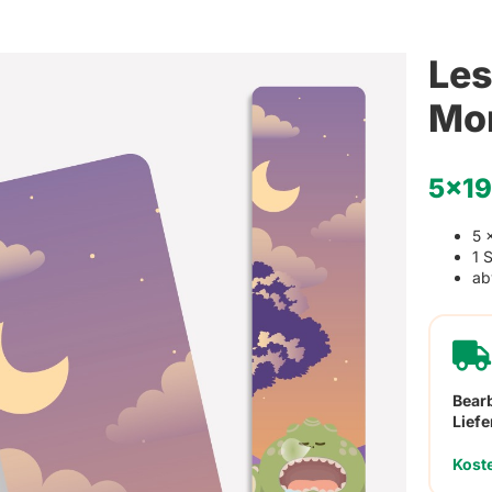
Weihnachten
Schlüsselanhänger mit Namen
Refklektierende Anhän
Hinwei
Les
Haushaltsetiketten
Mon
Sets
5x19
5 
1 
ab
Bear
Liefe
Kost