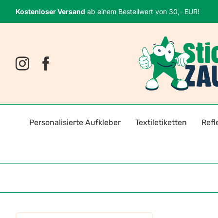
Zum
Kostenloser Versand
ab einem Bestellwert von 30,- EUR!
Inhalt
springen
Personalisierte Aufkleber
Textiletiketten
Refl
Namensaufkleber
Bügeletiketten
Fahrr
Fotosticker
Selbstklebende Textiletiket
Reflek
Logoaufkleber
Reflektoren für Kleidung