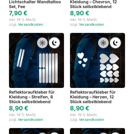
Lichtschalter Wandtattoo
Kleidung – Chevron, 12
Set, Fee
Stück selbstklebend
7,90
€
8,90
€
inkl. 19 % MwSt.
inkl. 19 % MwSt.
zzgl.
Versandkosten
zzgl.
Versandkosten
Reflektoraufkleber für
Reflektoraufkleber für
Kleidung – Streifen, 8
Kleidung – Herzen, 12
Stück selbstklebend
Stück selbstklebend
8,90
€
8,90
€
inkl. 19 % MwSt.
inkl. 19 % MwSt.
zzgl.
Versandkosten
zzgl.
Versandkosten