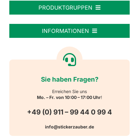
PRODUKTGRUPPEN
Personalisierte Aufkleber
INFORMATIONEN
Textiletiketten
Willkommen
Reflektierende Aufkleber
Über uns
Sie haben Fragen?
Schulbedarf
Kontakt
Erreichen Sie uns
Mo. – Fr. von 10:00 – 17:00 Uhr
!
Schlüsselanhänger
FAQ
+49 (0) 911 – 99 44 0 99 4
Warn-, Gebots-, Verbots- und
info@stickerzauber.de
Versandarten
Hinweisaufkleber