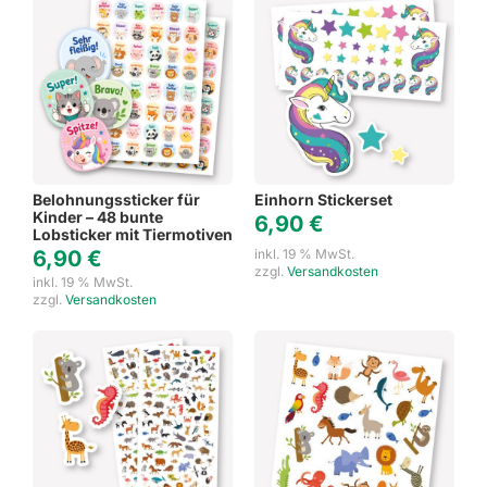
Belohnungssticker für
Einhorn Stickerset
Kinder – 48 bunte
6,90
€
Lobsticker mit Tiermotiven
6,90
€
inkl. 19 % MwSt.
zzgl.
Versandkosten
inkl. 19 % MwSt.
zzgl.
Versandkosten