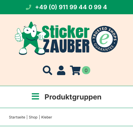
Zum
+49 (0) 911 99 44 0 99 4
Inhalt
springen
0
Produktgruppen
Startseite
Shop
Kleber