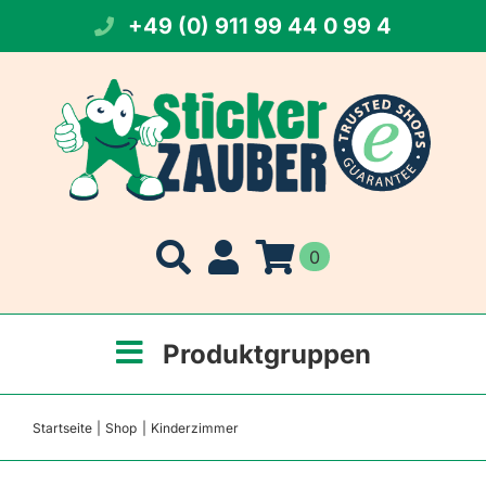
Zum
+49 (0) 911 99 44 0 99 4
Inhalt
springen
0
Produktgruppen
Startseite
Shop
Kinderzimmer