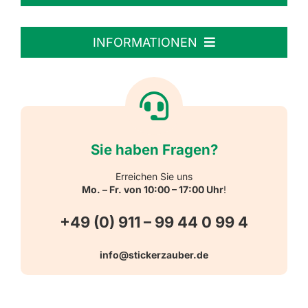
Personalisierte Aufkleber
INFORMATIONEN
Textiletiketten
Willkommen
Reflektierende Aufkleber
Über uns
Sie haben Fragen?
Schulbedarf
Kontakt
Erreichen Sie uns
Mo. – Fr. von 10:00 – 17:00 Uhr
!
Schlüsselanhänger
FAQ
+49 (0) 911 – 99 44 0 99 4
Warn-, Gebots-, Verbots- und
info@stickerzauber.de
Versandarten
Hinweisaufkleber
Hygiene
Zahlungsarten