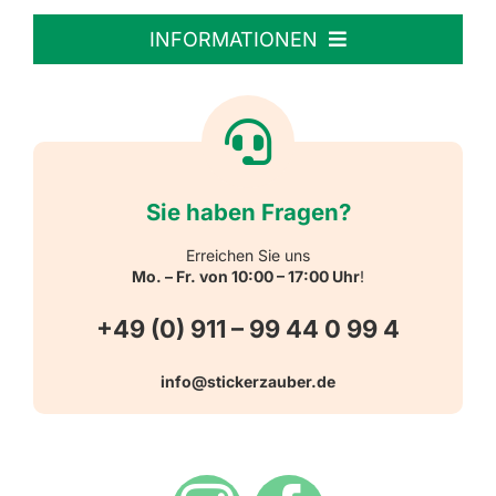
Personalisierte Aufkleber
INFORMATIONEN
Textiletiketten
Willkommen
Reflektierende Aufkleber
Über uns
Sie haben Fragen?
Schulbedarf
Kontakt
Erreichen Sie uns
Mo. – Fr. von 10:00 – 17:00 Uhr
!
Schlüsselanhänger
FAQ
+49 (0) 911 – 99 44 0 99 4
Warn-, Gebots-, Verbots- und
info@stickerzauber.de
Versandarten
Hinweisaufkleber
Hygiene
Zahlungsarten