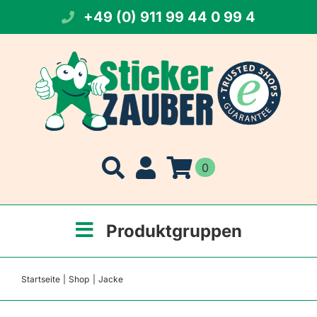
Zum
+49 (0) 911 99 44 0 99 4
Inhalt
springen
0
Produktgruppen
Startseite
Shop
Jacke