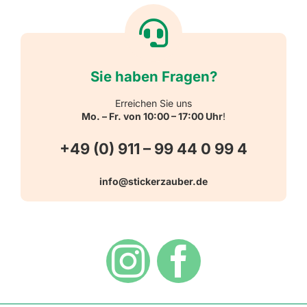
Textiletiketten
Willkommen
Reflektierende Aufkleber
Über uns
Sie haben Fragen?
Schulbedarf
Kontakt
Erreichen Sie uns
Mo. – Fr. von 10:00 – 17:00 Uhr
!
Schlüsselanhänger
FAQ
+49 (0) 911 – 99 44 0 99 4
Warn-, Gebots-, Verbots- und
info@stickerzauber.de
Versandarten
Hinweisaufkleber
Hygiene
Zahlungsarten
Dekoration
Widerrufsbelehrung