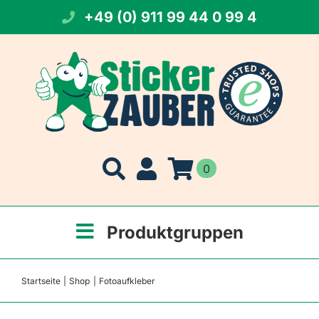
Zum
+49 (0) 911 99 44 0 99 4
Inhalt
springen
0
Produktgruppen
Startseite
Shop
Fotoaufkleber