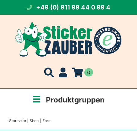
Zum
+49 (0) 911 99 44 0 99 4
Inhalt
springen
0
Produktgruppen
Startseite
Shop
Form