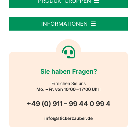
PRODUKTGRUPPEN
Personalisierte Aufkleber
INFORMATIONEN
Textiletiketten
Willkommen
Reflektierende Aufkleber
Über uns
Sie haben Fragen?
Schulbedarf
Kontakt
Erreichen Sie uns
Mo. – Fr. von 10:00 – 17:00 Uhr
!
Schlüsselanhänger
FAQ
+49 (0) 911 – 99 44 0 99 4
Warn-, Gebots-, Verbots- und
info@stickerzauber.de
Versandarten
Hinweisaufkleber