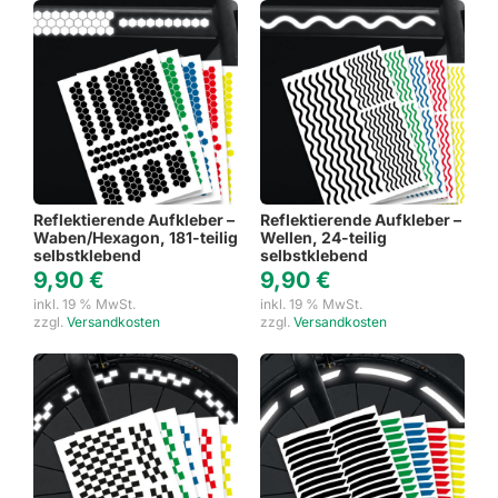
Reflektierende Aufkleber –
Reflektierende Aufkleber –
Waben/Hexagon, 181-teilig
Wellen, 24-teilig
selbstklebend
selbstklebend
9,90
€
9,90
€
inkl. 19 % MwSt.
inkl. 19 % MwSt.
zzgl.
Versandkosten
zzgl.
Versandkosten