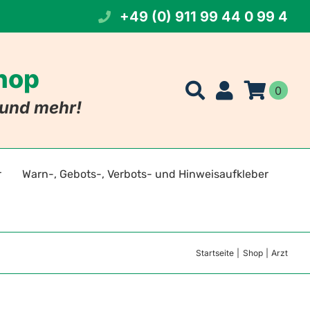
+49 (0) 911 99 44 0 99 4
Shop
0
t und mehr!
r
Warn-, Gebots-, Verbots- und Hinweisaufkleber
t Namen
eichen
Startseite
Shop
Arzt
 Foto
szeichen
tszeichen