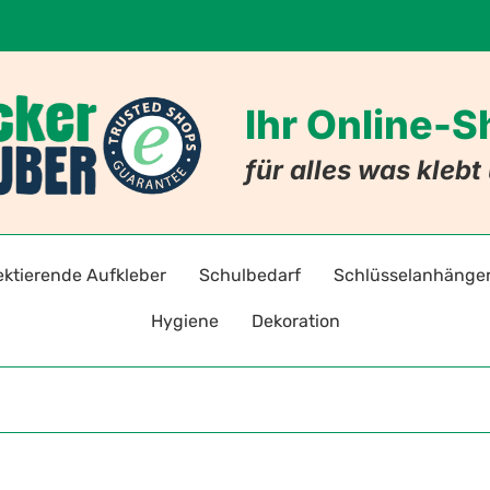
Ihr Online-
für alles was kleb
ektierende Aufkleber
Schulbedarf
Schlüsselanhänge
Hygiene
Dekoration
adreflektoren selbstklebend
Stift- und Heftaufkleber
Schlüsselanhänger mi
Warnz
Hygieneaufkleber & -hinweise
Badezimmer
ten
toraufkleber für Kleidung
Stundenpläne
Schlüsselanhänger mit
Gebot
Hygiene-Schutzprodukte
Nachleuchtende Aufkleber
Lesezeichen
Allergie-Anhänger
Verbo