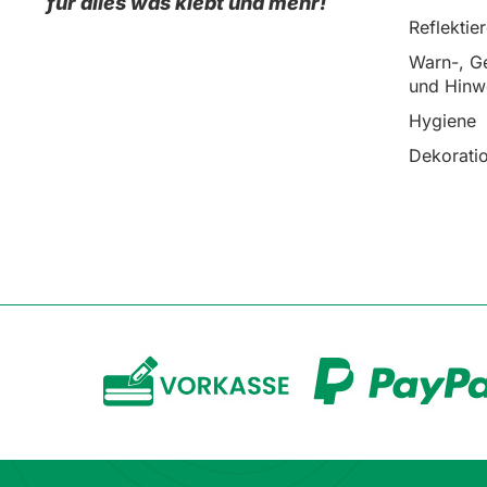
für alles was klebt und mehr!
Reflektie
Warn-, Ge
und Hinw
Hygiene
Dekorati