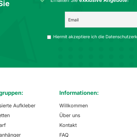
Erhalten Sie
exklusive Angebote
!
Sie
Hiermit akzeptiere ich die Datenschutzerkl
gruppen:
Informationen:
sierte Aufkleber
Willkommen
etten
Über uns
arf
Kontakt
lanhänger
FAQ