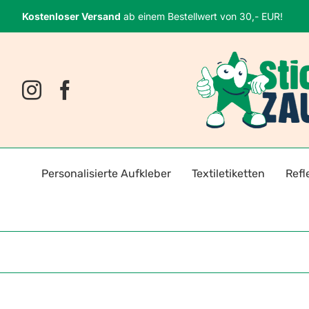
Zum
Kostenloser Versand
ab einem Bestellwert von 30,- EUR!
Inhalt
springen
Personalisierte Aufkleber
Textiletiketten
Refl
Namensaufkleber
Bügeletiketten
Fahrr
Fotosticker
Selbstklebende Textiletiket
Reflek
Logoaufkleber
Reflektoren für Kleidung