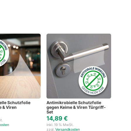
Weihnachten
Schlüsselanhänger mit Namen
Refklektierende Anhän
Hinwei
Haushaltsetiketten
Sets
lle Schutzfolie
Antimikrobielle Schutzfolie
 & Viren
gegen Keime & Viren Türgriff-
Set
14,89
€
t.
osten
inkl. 19 % MwSt.
zzgl.
Versandkosten