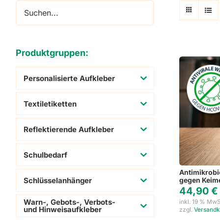
Adressaufkleber
Schuhaufkleber
Produktgruppen:
Personalisierte Aufkleber
Textiletiketten
Reflektierende Aufkleber
Schulbedarf
Antimikrobie
Schlüsselanhänger
gegen Keime
44,90
€
Warn-, Gebots-, Verbots-
inkl. 19 % MwS
und Hinweisaufkleber
zzgl.
Versandk