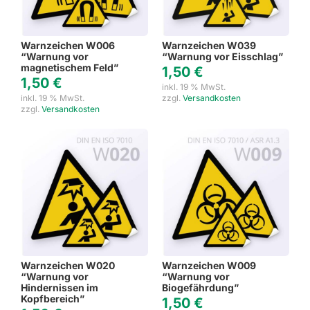
Warnzeichen W006
Warnzeichen W039
“Warnung vor
“Warnung vor Eisschlag”
magnetischem Feld”
1,50
€
1,50
€
inkl. 19 % MwSt.
inkl. 19 % MwSt.
zzgl.
Versandkosten
zzgl.
Versandkosten
Warnzeichen W020
Warnzeichen W009
“Warnung vor
“Warnung vor
Hindernissen im
Biogefährdung”
Kopfbereich”
1,50
€