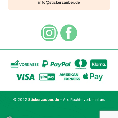
info@stickerzauber.de
Versandarten
Hinweisaufkleber
Hygiene
Zahlungsarten
Dekoration
Widerrufsbelehrung
Vertrag widerrufen
AGB
Datenschutzerklärung
© 2022
Stickerzauber.de
– Alle Rechte vorbehalten.
Impressum