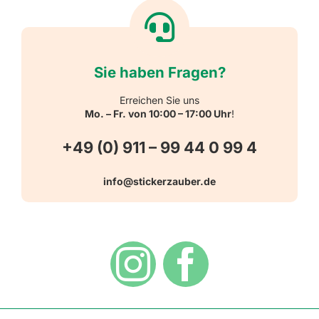
Willkommen
Reflektierende Aufkleber
Über uns
Sie haben Fragen?
Schulbedarf
Kontakt
Erreichen Sie uns
Mo. – Fr. von 10:00 – 17:00 Uhr
!
Schlüsselanhänger
FAQ
+49 (0) 911 – 99 44 0 99 4
Warn-, Gebots-, Verbots- und
info@stickerzauber.de
Versandarten
Hinweisaufkleber
Hygiene
Zahlungsarten
Dekoration
Widerrufsbelehrung