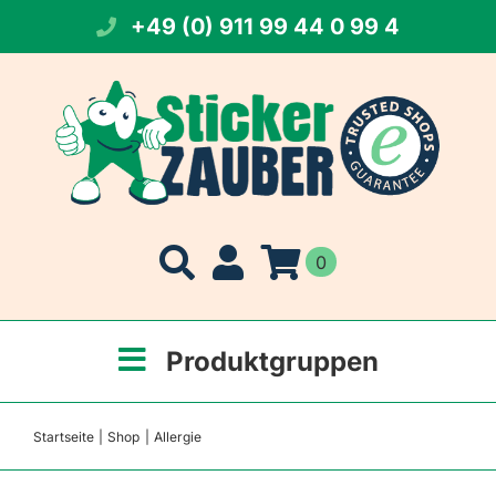
Zum
+49 (0) 911 99 44 0 99 4
Inhalt
springen
0
Produktgruppen
Startseite
Shop
Allergie