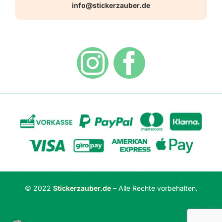
Warn-, Gebots-, Verbots- und
info@stickerzauber.de
Versandarten
Hinweisaufkleber
Hygiene
Zahlungsarten
Dekoration
Widerrufsbelehrung
Vertrag widerrufen
AGB
Datenschutzerklärung
© 2022
Stickerzauber.de
– Alle Rechte vorbehalten.
Impressum