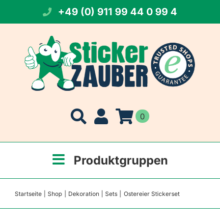
Zum
+49 (0) 911 99 44 0 99 4
Inhalt
springen
0
Produktgruppen
Startseite
Shop
Dekoration
Sets
Ostereier Stickerset