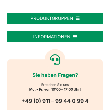
PRODUKTGRUPPEN
Personalisierte Aufkleber
INFORMATIONEN
Textiletiketten
Willkommen
Reflektierende Aufkleber
Über uns
Sie haben Fragen?
Schulbedarf
Kontakt
Erreichen Sie uns
Mo. – Fr. von 10:00 – 17:00 Uhr
!
Schlüsselanhänger
FAQ
+49 (0) 911 – 99 44 0 99 4