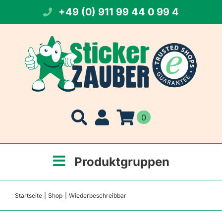
Zum
+49 (0) 911 99 44 0 99 4
Inhalt
springen
0
Produktgruppen
Startseite
Shop
Wiederbeschreibbar