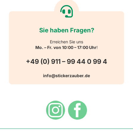
Willkommen
Reflektierende Aufkleber
Über uns
Sie haben Fragen?
Schulbedarf
Kontakt
Erreichen Sie uns
Mo. – Fr. von 10:00 – 17:00 Uhr
!
Schlüsselanhänger
FAQ
+49 (0) 911 – 99 44 0 99 4
Warn-, Gebots-, Verbots- und
info@stickerzauber.de
Versandarten
Hinweisaufkleber
Hygiene
Zahlungsarten
Dekoration
Widerrufsbelehrung