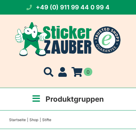
Zum
+49 (0) 911 99 44 0 99 4
Inhalt
springen
0
Produktgruppen
Startseite
Shop
Stifte