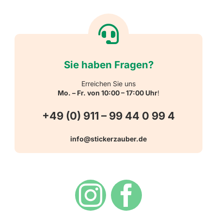
Textiletiketten
Willkommen
Reflektierende Aufkleber
Über uns
Sie haben Fragen?
Schulbedarf
Kontakt
Erreichen Sie uns
Mo. – Fr. von 10:00 – 17:00 Uhr
!
Schlüsselanhänger
FAQ
+49 (0) 911 – 99 44 0 99 4
Warn-, Gebots-, Verbots- und
info@stickerzauber.de
Versandarten
Hinweisaufkleber
Hygiene
Zahlungsarten
Dekoration
Widerrufsbelehrung