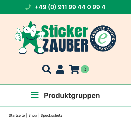
Zum
+49 (0) 911 99 44 0 99 4
Inhalt
springen
0
Produktgruppen
Startseite
Shop
Spuckschutz