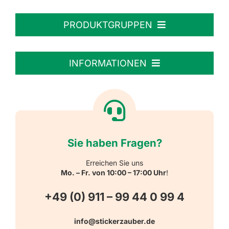
PRODUKTGRUPPEN
Personalisierte Aufkleber
INFORMATIONEN
Textiletiketten
Willkommen
Reflektierende Aufkleber
Über uns
Sie haben Fragen?
Schulbedarf
Kontakt
Erreichen Sie uns
Mo. – Fr. von 10:00 – 17:00 Uhr
!
Schlüsselanhänger
FAQ
+49 (0) 911 – 99 44 0 99 4
Warn-, Gebots-, Verbots- und
info@stickerzauber.de
Versandarten
Hinweisaufkleber