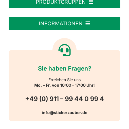
PRODUKTGRUPPEN
Personalisierte Aufkleber
INFORMATIONEN
Textiletiketten
Willkommen
Reflektierende Aufkleber
Über uns
Sie haben Fragen?
Schulbedarf
Kontakt
Erreichen Sie uns
Mo. – Fr. von 10:00 – 17:00 Uhr
!
Schlüsselanhänger
FAQ
+49 (0) 911 – 99 44 0 99 4
Warn-, Gebots-, Verbots- und
info@stickerzauber.de
Versandarten
Hinweisaufkleber