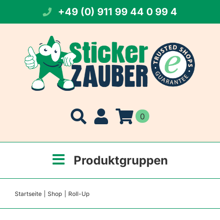
Zum
+49 (0) 911 99 44 0 99 4
Inhalt
springen
0
Produktgruppen
Startseite
Shop
Roll-Up