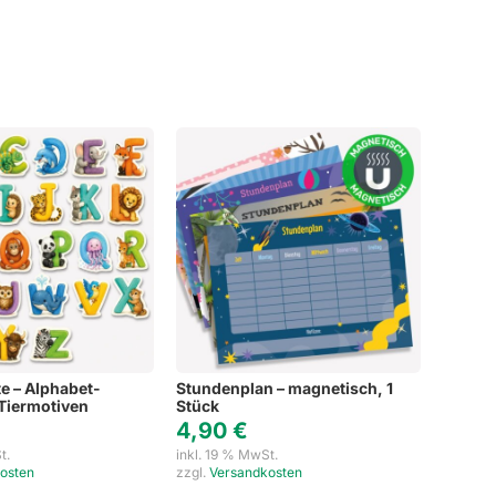
Weihnachten
Schlüsselanhänger mit Namen
Refklektierende Anhän
Hinwei
Haushaltsetiketten
Sets
e – Alphabet-
Stundenplan – magnetisch, 1
 Tiermotiven
Stück
4,90
€
t.
inkl. 19 % MwSt.
osten
zzgl.
Versandkosten