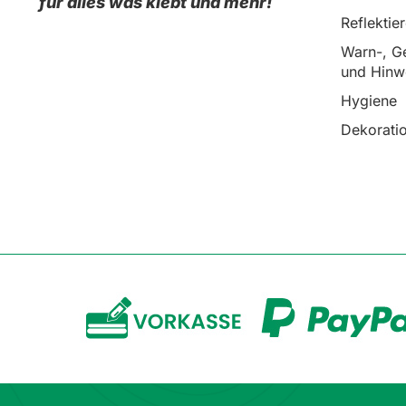
für alles was klebt und mehr!
Reflektie
Warn-, Ge
und Hinw
Hygiene
Dekorati