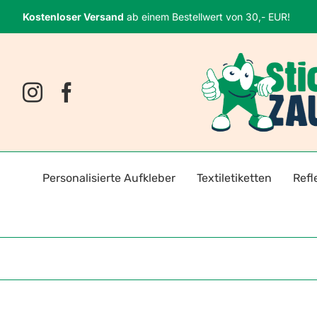
Zum
Kostenloser Versand
ab einem Bestellwert von 30,- EUR!
Inhalt
springen
Personalisierte Aufkleber
Textiletiketten
Refl
Namensaufkleber
Bügeletiketten
Fahrr
Fotosticker
Selbstklebende Textiletiket
Reflek
Logoaufkleber
Reflektoren für Kleidung