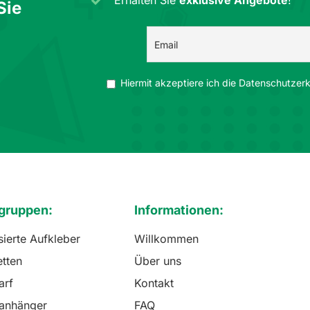
Erhalten Sie
exklusive Angebote
!
Sie
Hiermit akzeptiere ich die Datenschutzerkl
gruppen:
Informationen:
sierte Aufkleber
Willkommen
etten
Über uns
arf
Kontakt
lanhänger
FAQ