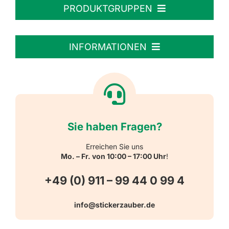
PRODUKTGRUPPEN
Personalisierte Aufkleber
INFORMATIONEN
Textiletiketten
Willkommen
Reflektierende Aufkleber
Über uns
Sie haben Fragen?
Schulbedarf
Kontakt
Erreichen Sie uns
Mo. – Fr. von 10:00 – 17:00 Uhr
!
Schlüsselanhänger
FAQ
+49 (0) 911 – 99 44 0 99 4
Warn-, Gebots-, Verbots- und
info@stickerzauber.de
Versandarten
Hinweisaufkleber