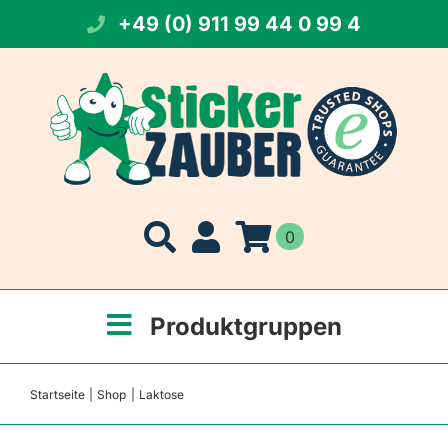
Zum
+49 (0) 911 99 44 0 99 4
Inhalt
springen
0
Produktgruppen
Startseite
Shop
Laktose