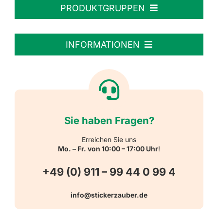
PRODUKTGRUPPEN
Personalisierte Aufkleber
INFORMATIONEN
Textiletiketten
Willkommen
Reflektierende Aufkleber
Über uns
Sie haben Fragen?
Schulbedarf
Kontakt
Erreichen Sie uns
Mo. – Fr. von 10:00 – 17:00 Uhr
!
Schlüsselanhänger
FAQ
+49 (0) 911 – 99 44 0 99 4
Warn-, Gebots-, Verbots- und
info@stickerzauber.de
Versandarten
Hinweisaufkleber