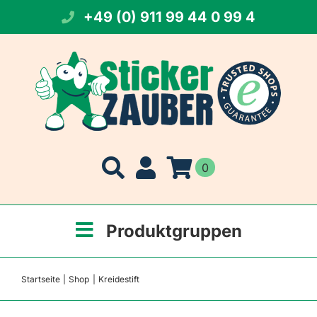
Zum
+49 (0) 911 99 44 0 99 4
Inhalt
springen
0
Produktgruppen
Startseite
Shop
Kreidestift