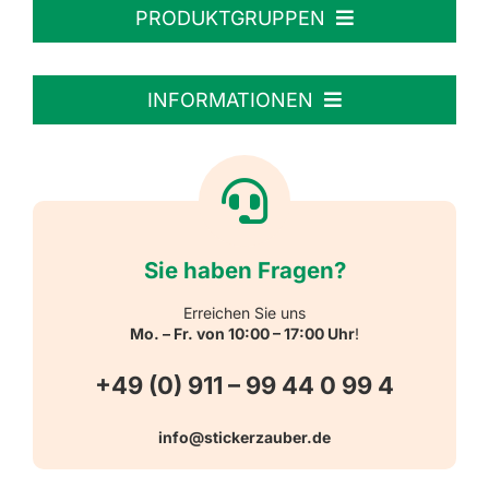
PRODUKTGRUPPEN
Personalisierte Aufkleber
INFORMATIONEN
Textiletiketten
Willkommen
Reflektierende Aufkleber
Über uns
Sie haben Fragen?
Schulbedarf
Kontakt
Erreichen Sie uns
Mo. – Fr. von 10:00 – 17:00 Uhr
!
Schlüsselanhänger
FAQ
+49 (0) 911 – 99 44 0 99 4
Warn-, Gebots-, Verbots- und
info@stickerzauber.de
Versandarten
Hinweisaufkleber