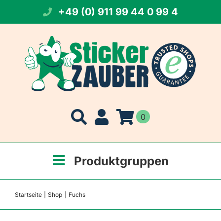
Zum
+49 (0) 911 99 44 0 99 4
Inhalt
springen
0
Produktgruppen
Startseite
Shop
Fuchs