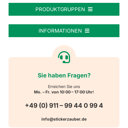
PRODUKTGRUPPEN
Personalisierte Aufkleber
INFORMATIONEN
Textiletiketten
Willkommen
Reflektierende Aufkleber
Über uns
Sie haben Fragen?
Schulbedarf
Kontakt
Erreichen Sie uns
Mo. – Fr. von 10:00 – 17:00 Uhr
!
Schlüsselanhänger
FAQ
+49 (0) 911 – 99 44 0 99 4
Warn-, Gebots-, Verbots- und
info@stickerzauber.de
Versandarten
Hinweisaufkleber