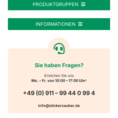
PRODUKTGRUPPEN
Personalisierte Aufkleber
INFORMATIONEN
Textiletiketten
Willkommen
Reflektierende Aufkleber
Über uns
Sie haben Fragen?
Schulbedarf
Kontakt
Erreichen Sie uns
Mo. – Fr. von 10:00 – 17:00 Uhr
!
Schlüsselanhänger
FAQ
+49 (0) 911 – 99 44 0 99 4
Warn-, Gebots-, Verbots- und
info@stickerzauber.de
Versandarten
Hinweisaufkleber