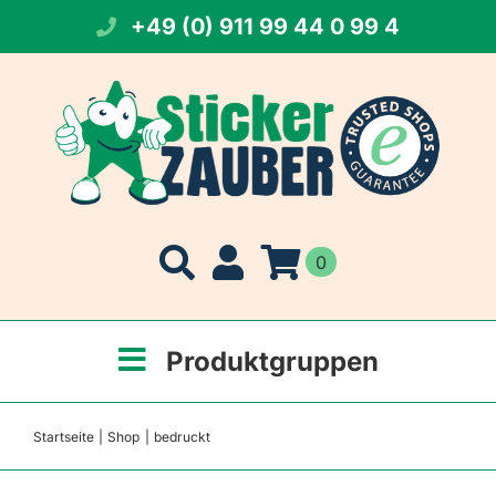
Zum
+49 (0) 911 99 44 0 99 4
Inhalt
springen
0
Produktgruppen
Startseite
Shop
bedruckt