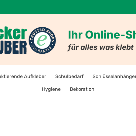
Ihr Online-
für alles was kleb
ektierende Aufkleber
Schulbedarf
Schlüsselanhänge
Hygiene
Dekoration
adreflektoren selbstklebend
Stift- und Heftaufkleber
Schlüsselanhänger mi
Warnz
Hygieneaufkleber & -hinweise
Badezimmer
ten
toraufkleber für Kleidung
Stundenpläne
Schlüsselanhänger mit
Gebot
Hygiene-Schutzprodukte
Nachleuchtende Aufkleber
Lesezeichen
Allergie-Anhänger
Verbo