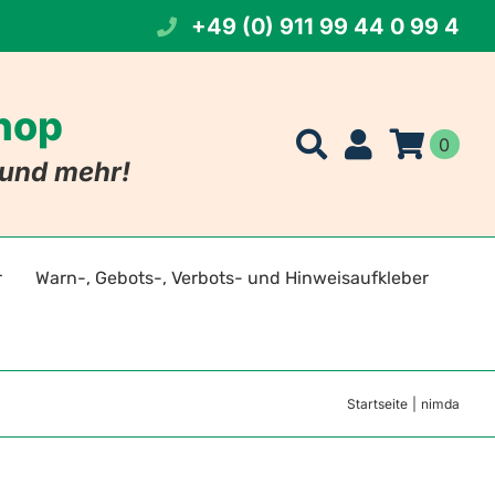
+49 (0) 911 99 44 0 99 4
Shop
0
t und mehr!
r
Warn-, Gebots-, Verbots- und Hinweisaufkleber
t Namen
eichen
Startseite
nimda
 Foto
szeichen
tszeichen