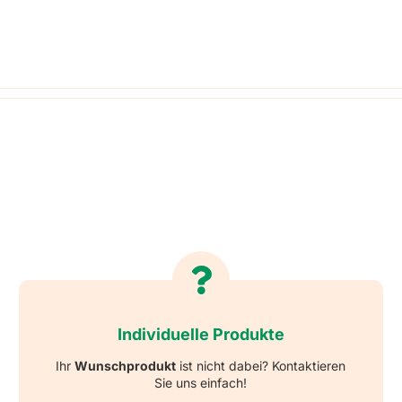
Weihnachten
Schlüsselanhänger mit Namen
Refklektierende Anhän
Hinwei
Haushaltsetiketten
Sets
Individuelle Produkte
Ihr
Wunschprodukt
ist nicht dabei? Kontaktieren
Sie uns einfach!