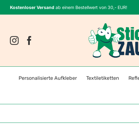
Zum
Kostenloser Versand
ab einem Bestellwert von 30,- EUR!
Inhalt
springen
Personalisierte Aufkleber
Textiletiketten
Refl
Namensaufkleber
Bügeletiketten
Fahrr
Fotosticker
Selbstklebende Textiletiket
Reflek
Logoaufkleber
Reflektoren für Kleidung